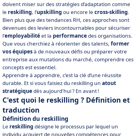
différences ?
doivent miser sur des stratégies d’adaptation comme
le
reskilling
, l’
upskilling
ou encore le
cross-skilling
.
• Les avantages du reskilling
Bien plus que des tendances RH, ces approches sont
• Comment intégrer le reskilling dans votre stratégie
devenues des leviers incontournables pour sécuriser
RH de gestion des compétences ?
l’
employabilité
et la
performance
des organisations.
• Quels outils existe-t-il pour utiliser le reskilling à bon
Que vous cherchiez à réorienter des talents,
former
escient en entreprise ?
vos équipes
à de nouveaux défis ou préparer votre
• Les enjeux contemporains de la formation en
entreprise aux mutations du marché, comprendre ces
entreprise
concepts est essentiel.
• Investir dans la formation aujourd’hui pour réussir
Apprendre à apprendre, c’est la clé d’une réussite
demain
durable. Et si vous faisiez du reskilling un
atout
stratégique
dès aujourd'hui ? En avant !
C'est quoi le reskilling ? Définition et
traduction
Définition du reskilling
Le
reskilling
désigne le processus par lequel un
individu acquiert de nouvelles compétences pour