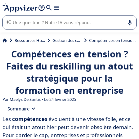
répondre (plusieurs lignes avec
shift + entrée
).
L'IA de Appvizer vous guide dans l'utilisation ou la sélection de
logiciel SaaS en entreprise.
Ressources Humaines (RH)
Gestion des compétences
Compétences en tension ? Faites du reskilling un atout stratégique pour la formation en entreprise
Compétences en tension ?
Faites du reskilling un atout
stratégique pour la
formation en entreprise
Par
Maëlys De Santis
• Le 24 février 2025
Sommaire
Les
compétences
évoluent à une vitesse folle, et ce
• C'est quoi le reskilling ? Définition et traduction
qui était un atout hier peut devenir obsolète demain.
• Reskilling, cross-skilling, upskilling : quelles
Pour garder le cap, entreprises et professionnels