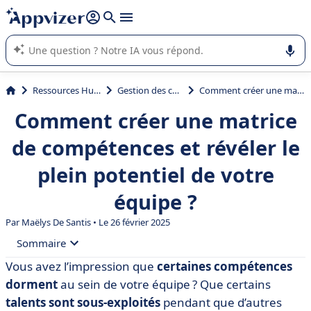
répondre (plusieurs lignes avec
shift + entrée
).
L'IA de Appvizer vous guide dans l'utilisation ou la sélection de
logiciel SaaS en entreprise.
Ressources Humaines (RH)
Gestion des compétences
Comment créer une matrice de compétences et révéler le plein potentiel de votre équipe ?
Comment créer une matrice
de compétences et révéler le
plein potentiel de votre
équipe ?
Par
Maëlys De Santis
• Le 26 février 2025
Sommaire
Vous avez l’impression que
certaines compétences
• Qu'est-ce qu'une matrice de compétences ?
dorment
au sein de votre équipe ? Que certains
• Pourquoi faire une matrice de compétences pour vos
talents
sont sous-exploités
pendant que d’autres