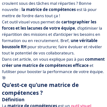
équipes ?
croulent sous des tâches mal réparties ? Bonne
nouvelle :
la matrice de compétences
est là pour
• Comment créer et remplir une matrice de
compétences ?
mettre de l’ordre dans tout ça !
Cet outil visuel vous permet de
cartographier les
• [Modèle] Exemple de matrice de compétences Excel
forces et les lacunes de votre équipe
, d’optimiser la
• La matrice des compétences appliquée à la gestion de
répartition des missions et d’anticiper les besoins en
projet : comment ça marche ?
formation ou en recrutement. Bref,
une véritable
• Intégrez la matrice de compétences au cœur de vos
boussole RH
pour structurer, faire évoluer et révéler
processus RH
tout le potentiel de vos collaborateurs.
Dans cet article, on vous explique pas à pas
comment
créer une matrice de compétences efficace
et
l’utiliser pour booster la performance de votre équipe.
🎯
Qu'est-ce qu'une matrice de
compétences ?
Définition
La
matrice de compétences
est un
outil visuel