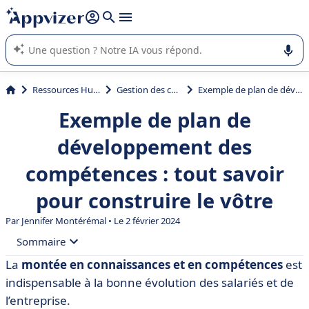
répondre (plusieurs lignes avec
shift + entrée
).
L'IA de Appvizer vous guide dans l'utilisation ou la sélection de
logiciel SaaS en entreprise.
Ressources Humaines (RH)
Gestion des compétences
Exemple de plan de développement des compétences : tout savoir pour construire le vôtre
Exemple de plan de
développement des
compétences : tout savoir
pour construire le vôtre
Par
Jennifer Montérémal
• Le 2 février 2024
Sommaire
La
montée en connaissances et en compétences
est
• Définition du plan de développement des
indispensable à la bonne évolution des salariés et de
compétences
l’entreprise.