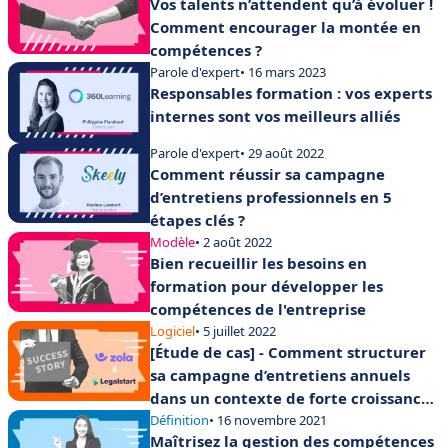
Vos talents n’attendent qu’à évoluer !
Comment encourager la montée en
compétences ?
Parole d'expert
• 16 mars 2023
Responsables formation : vos experts
internes sont vos meilleurs alliés
Parole d'expert
• 29 août 2022
Comment réussir sa campagne
d’entretiens professionnels en 5
étapes clés ?
Modèle
• 2 août 2022
Bien recueillir les besoins en
formation pour développer les
compétences de l'entreprise
Logiciel
• 5 juillet 2022
[Étude de cas] - Comment structurer
sa campagne d’entretiens annuels
dans un contexte de forte croissance
?
Définition
• 16 novembre 2021
Maîtrisez la gestion des compétences