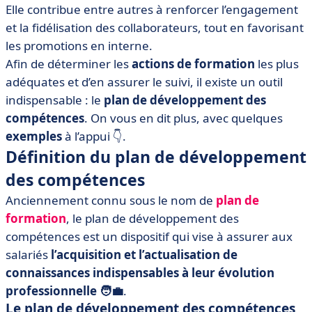
• Comment financer le plan de développement de
Elle contribue entre autres à renforcer l’engagement
compétences ?
et la fidélisation des collaborateurs, tout en favorisant
• Comment élaborer un plan de développement des
les promotions en interne.
compétences ? Les 6 étapes
Afin de déterminer les
actions de formation
les plus
adéquates et d’en assurer le suivi, il existe un outil
• 2 exemples de plans de développement des
compétences
indispensable : le
plan de développement des
compétences
. On vous en dit plus, avec quelques
• Quels outils pour vous aider ?
exemples
à l’appui 👇.
• Le plan de développement des compétences en bref
Définition du plan de développement
des compétences
Anciennement connu sous le nom de
plan de
formation
, le plan de développement des
compétences est un dispositif qui vise à assurer aux
salariés
l’acquisition et l’actualisation de
connaissances indispensables à leur évolution
professionnelle 🧑‍💼
.
Le plan de développement des compétences