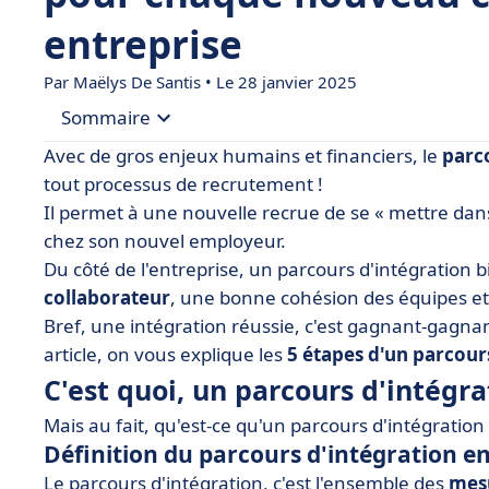
entreprise
Par
Maëlys De Santis
• Le 28 janvier 2025
Sommaire
Avec de gros enjeux humains et financiers, le
parc
• C'est quoi, un parcours d'intégration ?
tout processus de recrutement !
Il permet à une nouvelle recrue de se « mettre dan
• Pourquoi soigner le parcours d'intégration en 
chez son nouvel employeur.
• Quelles sont les 5 étapes du plan d'intégratio
Du côté de l'entreprise, un parcours d'intégration 
• Exemple de parcours d'intégration du nouveau
collaborateur
, une bonne cohésion des équipes et,
Bref, une intégration réussie, c'est gagnant-gagnan
• Le parcours d'intégration, indispensable pour
article, on vous explique les
5 étapes d'un parcour
C'est quoi, un parcours d'intégra
Mais au fait, qu'est-ce qu'un parcours d'intégration 
Définition du parcours d'intégration e
Le parcours d'intégration, c'est l'ensemble des
mesu