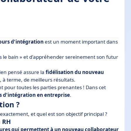
ours d'intégration
est un moment important dans
s le bain » et d'appréhender sereinement son futur
entreprise ?
n en entreprise ?
bien pensé assure la
fidélisation du nouveau
 salarié : le cas de BMW
 à terme, de meilleurs résultats.
t pour toutes les parties prenantes ! Dans cet
 une collaboration durable
s d'intégration en entreprise
.
tion ?
exactement, et quel est son objectif principal ?
n RH
res qui permettent à un nouveau collaborateur