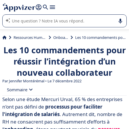
répondre (plusieurs lignes avec
shift + entrée
).
L'IA de Appvizer vous guide dans l'utilisation ou la sélection de
logiciel SaaS en entreprise.
Ressources Humaines (RH)
Onboarding
Les 10 commandements pour réussir l’intégration d’un nouveau collaborateur
Les 10 commandements pour
réussir l’intégration d’un
nouveau collaborateur
Par
Jennifer Montérémal
• Le 7 décembre 2022
Sommaire
Selon une étude Mercuri Urval, 65 % des entreprises
• Les enjeux de l’intégration du nouveau collaborateur
n’ont pas défini de
processus pour faciliter
• Commandement n° 1 : Soignez la fiche de poste
l'intégration de salariés
. Autrement dit, nombre de
RH ne consacrent pas suffisamment d’efforts à
• Commandement n° 2 : Préparez le reste de l’équipe à