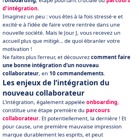
l’
onboarding
, étape pourtant cruciale du
parcours
son arrivée
d'intégration
.
• Commandement n° 3 : Soyez carré sur l’administratif
Imaginez un peu : vous êtes à la fois stressé·e et
• Commandement n° 4 : Maintenez la communication
excité·e à l’idée de faire votre rentrée dans une
avec le futur collaborateur
nouvelle société. Mais le Jour J, vous recevez un
• Commandement n° 5 : Organisez son poste de travail
accueil plus que mitigé… de quoi ébranler votre
pour le Jour J
motivation !
• Commandement n° 6 : Présentez-lui l’entreprise et ses
Ne faites plus l’erreur, et découvrez
comment faire
futurs collègues
une bonne intégration d’un nouveau
• Commandement n° 7 : Envisagez le tutorat
collaborateur
, en
10 commandements
.
• Commandement n° 8 : Impliquez dès le début le
Les enjeux de l’intégration du
collaborateur dans le projet de l’entreprise
nouveau collaborateur
• Commandement n° 9 : Organisez des formations
L’intégration, également appelée
onboarding
,
• Commandement n° 10 : Échangez du feedback
constitue une étape première du
parcours
• Comment se fait l’intégration du nouvel employé ?
collaborateur
. Et potentiellement, la dernière ! Et
On résume !
pour cause, une première mauvaise impression
marque durablement les esprits, et peut