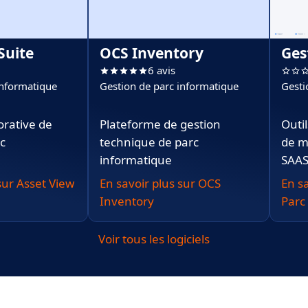
Suite
OCS Inventory
Ges
6 avis
informatique
Gestion de parc informatique
Gesti
orative de
Plateforme de gestion
Outil
rc
technique de parc
de m
informatique
SAA
sur Asset View
En savoir plus sur OCS
En s
Inventory
Parc 
Voir tous les logiciels