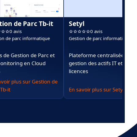
tion de Parc Tb-it
Setyl
0 avis
0 avis
on de parc informatique
Gestion de parc informatique
s de Gestion de Parc et
Plateforme centralisée de
onitoring en Cloud
gestion des actifs IT et
S
licences
avoir plus sur Gestion de
Tb-it
En savoir plus sur Setyl