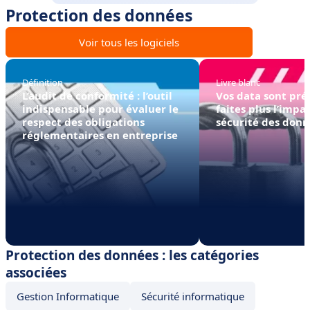
Protection des données
Voir tous les logiciels
Définition
Livre blanc
L’audit de conformité : l’outil
Vos data sont préc
indispensable pour évaluer le
faites plus l’impas
respect des obligations
sécurité des donn
réglementaires en entreprise
Protection des données : les catégories
associées
Gestion Informatique
Sécurité informatique