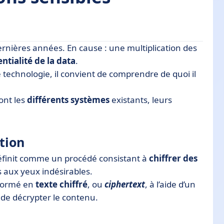
ernières années. En cause : une multiplication des
ntialité de la data
.
 technologie, il convient de comprendre de quoi il
onnées
ont les
différents systèmes
existants, leurs
s d'usage et de logiciels cryptage de données
tion
éfinit comme un procédé consistant à
chiffrer des
 aux yeux indésirables.
sformé en
texte chiffré
, ou
ciphertext
, à l’aide d’un
de décrypter le contenu.