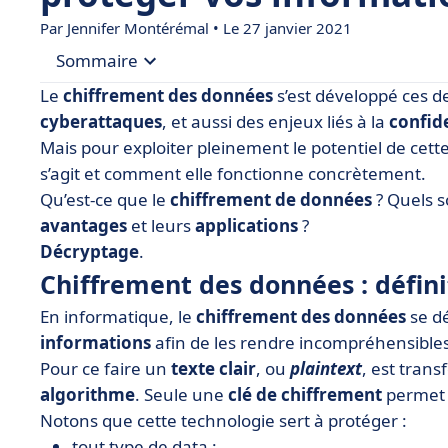
Par
Jennifer Montérémal
• Le 27 janvier 2021
Sommaire
Le
chiffrement des données
s’est développé ces d
• Chiffrement des données : définition
cyberattaques
, et aussi des enjeux liés à la
confide
Mais pour exploiter pleinement le potentiel de cette
• Pourquoi le chiffrement de données ?
s’agit et comment elle fonctionne concrètement.
• Les différents systèmes de chiffrement des d
Qu’est-ce que le
chiffrement de données
? Quels s
• Comment chiffrer les données ? Exemples de ca
avantages
et leurs
applications
?
Décryptage
.
Chiffrement des données : défini
En informatique, le
chiffrement des données
se d
informations
afin de les rendre incompréhensibles
Pour ce faire un
texte clair
, ou
plaintext
, est tran
algorithme
. Seule une
clé de chiffrement
permet 
Notons que cette technologie sert à protéger :
tout type de data :