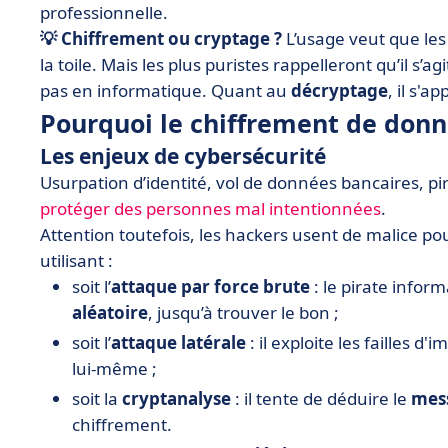
professionnelle.
💡 Chiffrement ou cryptage ?
L’usage veut que le
la toile. Mais les plus puristes rappelleront qu’il s’ag
pas en informatique. Quant au
décryptage
, il s'a
Pourquoi le chiffrement de donn
Les enjeux de cybersécurité
Usurpation d’identité, vol de données bancaires, 
protéger des personnes mal intentionnées
.
Attention toutefois, les hackers usent de malice p
utilisant :
soit l’
attaque par force brute
: le pirate infor
aléatoire
, jusqu’à trouver le bon ;
soit l’
attaque latérale
: il exploite les failles 
lui-même ;
soit la
cryptanalyse
: il tente de déduire le
mes
chiffrement.