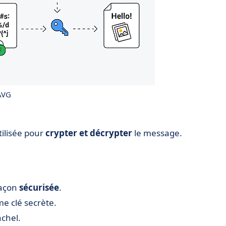
AVG
tilisée pour
crypter et décrypter
le message.
façon
sécurisée
.
e clé secrète.
achel.