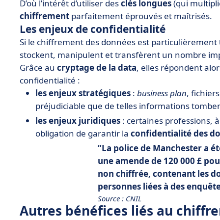
D’où l’intérêt d’utiliser des
clés longues
(qui multipl
chiffrement
parfaitement éprouvés et maîtrisés.
Les enjeux de confidentialité
Si le chiffrement des données est particulièrement
stockent, manipulent et transfèrent un nombre imp
Grâce au
cryptage de la data
, elles répondent alor
confidentialité :
les enjeux stratégiques
:
business plan
, fichier
préjudiciable que de telles informations tomb
les enjeux juridiques
: certaines professions, 
obligation de garantir la
confidentialité des d
La police de Manchester a ét
une amende de 120 000 £ pour 
non chiffrée, contenant les d
personnes liées à des enquête
Source : CNIL
Autres bénéfices liés au chiff