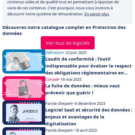
contenus utiles et de qualité tout en permettant à Appvizer de
vivre de ces contenus. C'est pourquoi, nous vous invitons à
découvrir notre système de rémunération.
En savoir plus
Découvrez notre catalogue complet en Protection des
données
Voir tous les logiciels
Définition
• 23 juin 2025
L’audit de conformité : l’outil
indispensable pour évaluer le respect
des obligations réglementaires en
entreprise
Conseil
• 16 mai 2025
La fuite de données : mieux vaut
prévenir que guérir !
Parole d'expert
• 6 décembre 2023
Logiciel SaaS et sécurité des données :
enjeux et avantages de la
digitalisation
Parole d'expert
• 18 avril 2023