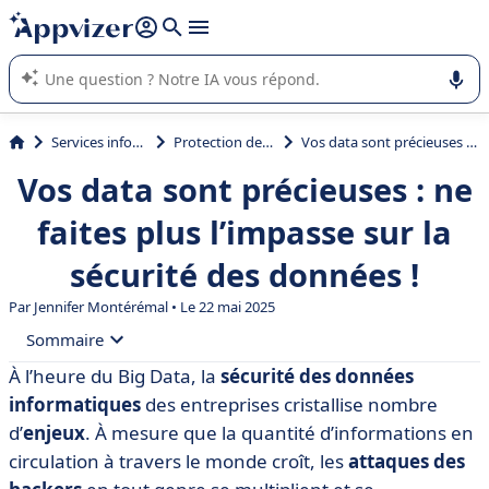
répondre (plusieurs lignes avec
shift + entrée
).
L'IA de Appvizer vous guide dans l'utilisation ou la sélection de
logiciel SaaS en entreprise.
Services informatiques
Protection des données
Vos data sont précieuses : ne faites plus l’impasse sur la sécurité des données !
Vos data sont précieuses : ne
faites plus l’impasse sur la
sécurité des données !
Par
Jennifer Montérémal
• Le 22 mai 2025
Sommaire
À l’heure du Big Data,
la
sécurité des données
• Sécurité des données : définition
informatiques
des entreprises cristallise nombre
• Pourquoi la sécurité des données est-elle importante
d’
enjeux
. À mesure que la quantité d’informations en
?
circulation à travers le monde croît, les
attaques des