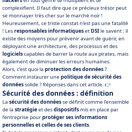
hackers
en tout genre se multiplient et se
• Les 3 niveaux de sécurité des données recommandés
par la CNIL
complexifient. Il faut dire que ce précieux trésor peut
se monnayer très cher sur le marché noir !
• Comment assurer la sécurité des données ? 10
Heureusement, ce triste constat n’est pas une fatalité
conseils à suivre absolument
! Les
responsables informatiques
et
DSI
le savent : il
• Quelles solutions pour protéger vos données ?
existe des moyens pour prévenir avant de guérir, en
• Que retenir de la sécurité des données ?
déployant une architecture, des processus et des
logiciels
capables de barrer la route aux pirates, mais
également de diminuer les erreurs humaines.
Alors, c’est quoi la
protection des données
?
Comment instaurer une
politique de sécurité des
données
solide ? Réponses dans cet article. 👉
Sécurité des données : définition
La
sécurité des données
se définit comme l’ensemble
de la
stratégie
et des
dispositifs
mis en place par
l’entreprise pour
protéger ses informations
personnelles et celles de ses clients
.