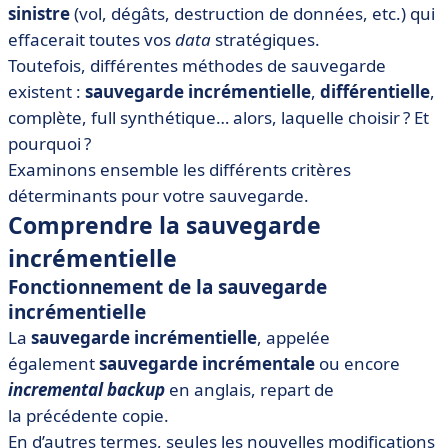
sinistre
(vol, dégâts, destruction de données, etc.) qui
• Les autres types de sauvegarde
effacerait toutes vos
data
stratégiques.
• Les meilleurs logiciels de sauvegarde incrémentielle
Toutefois, différentes méthodes de sauvegarde
et différentielle
existent :
sauvegarde incrémentielle
,
différentielle
,
• Assurer sa cyber-résilience
complète, full synthétique… alors, laquelle choisir ? Et
pourquoi ?
Examinons ensemble les différents critères
déterminants pour votre sauvegarde.
Comprendre la sauvegarde
incrémentielle
Fonctionnement de la sauvegarde
incrémentielle
La
sauvegarde incrémentielle
, appelée
également
sauvegarde incrémentale
ou encore
incremental backup
en anglais, repart de
la précédente copie.
En d’autres termes, seules les nouvelles modifications