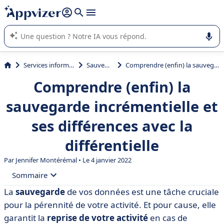
répondre (plusieurs lignes avec
shift + entrée
).
L'IA de Appvizer vous guide dans l'utilisation ou la sélection de
logiciel SaaS en entreprise.
Services informatiques
Sauvegarde
Comprendre (enfin) la sauvegarde incrémentielle et ses différences avec la différentielle
Comprendre (enfin) la
sauvegarde incrémentielle et
ses différences avec la
différentielle
Par
Jennifer Montérémal
• Le 4 janvier 2022
Sommaire
La
sauvegarde
de vos données est une tâche cruciale
• Comprendre la sauvegarde incrémentielle
pour la pérennité de votre activité. Et pour cause, elle
• Différences avec la sauvegarde différentielle
garantit la
reprise de votre activité
en cas de