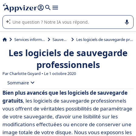
répondre (plusieurs lignes avec
shift + entrée
).
L'IA de Appvizer vous guide dans l'utilisation ou la sélection de
logiciel SaaS en entreprise.
Services informatiques
Sauvegarde
Les logiciels de sauvegarde professionnels
Les logiciels de sauvegarde
professionnels
Par
Charlotte Goyard
• Le 1 octobre 2020
Sommaire
Bien plus avancés que les logiciels de sauvegarde
• Les fonctionnalités de base
gratuits
, les logiciels de sauvegarde professionnels
• Les fonctionnalités indispensables et non disponibles
vous offrent de véritables possibilités de paramétrage
dans les logiciels de sauvegarde gratuits
de votre sauvegarde, d’avoir une lisibilité sur les
modifications effectuées ou encore de conserver une
• Les avantages
image totale de votre disque. Nous vous exposons les
• Les inconvénients