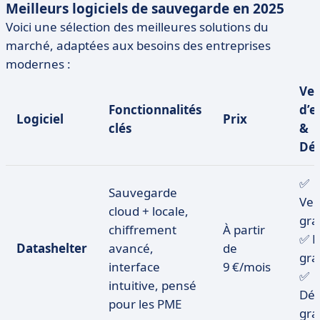
Meilleurs logiciels de sauvegarde en 2025
Voici une sélection des meilleures solutions du
marché, adaptées aux besoins des entreprises
modernes :
Ver
Fonctionnalités
d’e
Logiciel
Prix
clés
&
Dé
✅
Sauvegarde
Ver
cloud + locale,
gra
chiffrement
À partir
✅ E
Datashelter
avancé,
de
gra
interface
9 €/mois
✅
intuitive, pensé
Dé
pour les PME
gra