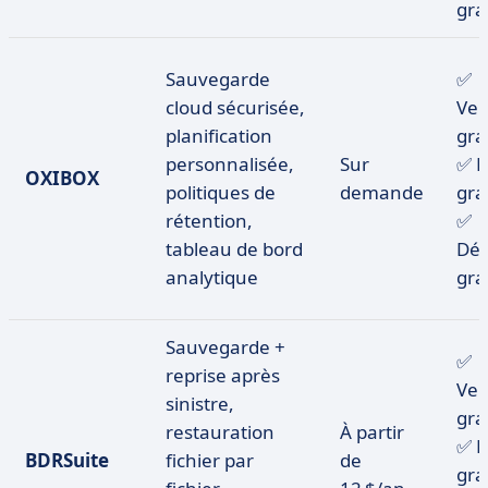
gra
Sauvegarde
✅
cloud sécurisée,
Ver
planification
gra
personnalisée,
Sur
✅ E
OXIBOX
politiques de
demande
gra
rétention,
✅
tableau de bord
Dé
analytique
gra
Sauvegarde +
✅
reprise après
Ver
sinistre,
gra
restauration
À partir
✅ E
BDRSuite
fichier par
de
gra