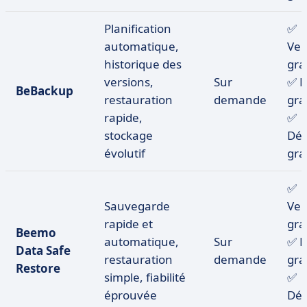
Planification
✅
automatique,
Ver
historique des
gra
versions,
Sur
✅ E
BeBackup
restauration
demande
gra
rapide,
✅
stockage
Dé
évolutif
gra
✅
Sauvegarde
Ver
rapide et
gra
Beemo
automatique,
Sur
✅ E
Data Safe
restauration
demande
gra
Restore
simple, fiabilité
✅
éprouvée
Dé