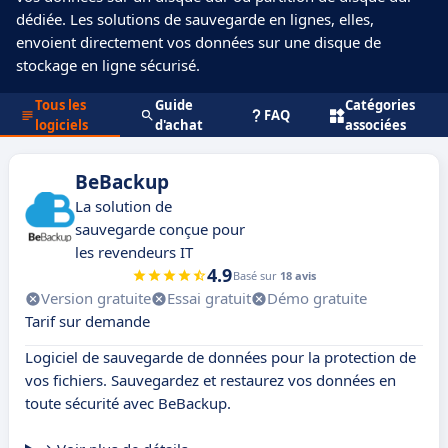
dédiée. Les solutions de sauvegarde en lignes, elles,
envoient directement vos données sur une disque de
stockage en ligne sécurisé.
Tous les
Guide
Catégories
FAQ
logiciels
d'achat
associées
BeBackup
La solution de
sauvegarde conçue pour
les revendeurs IT
4.9
Basé sur
18 avis
Version gratuite
Essai gratuit
Démo gratuite
Tarif sur demande
Logiciel de sauvegarde de données pour la protection de
vos fichiers. Sauvegardez et restaurez vos données en
toute sécurité avec BeBackup.