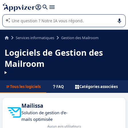
répondre (plusieurs lignes avec
shift + entrée
).
L'IA de Appvizer vous guide dans l'utilisation ou la sélection de
logiciel SaaS en entreprise.
Services informatiques
Gestion des Mailroom
Logiciels de Gestion des
Mailroom
Tous les logiciels
FAQ
Catégories associées
Mailissa
Solution de gestion d'e-
mails optimisée
Aucun avis utilisateurs