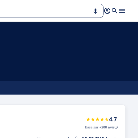
4.7
Basé sur
+200 avis