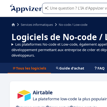
L'IA de Appvizer vous guide dans l'uti
Services informatiques
No-code / Low-code
Logiciels de No-code /
Les plateformes No-code et Low-code, également appelé
développement permettant aux entreprise de créer et dépl
développeurs.
Tous les logiciels
Guide d'achat
FAQ
Airtable
La plateforme low-code la plus populai