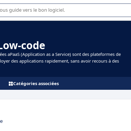
lisation ou la sélection de logiciel SaaS en entreprise.
 Low-code
es aPaaS (Application as a Service) sont des plateformes de
oyer des applications rapidement, sans avoir recours à des
Catégories associées
re