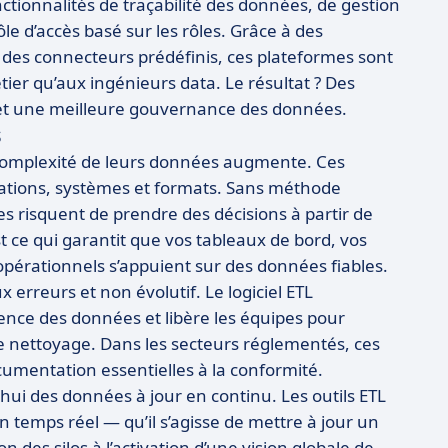
ctionnalités de traçabilité des données, de gestion
ôle d’accès basé sur les rôles. Grâce à des
t des connecteurs prédéfinis, ces plateformes sont
tier qu’aux ingénieurs data. Le résultat ? Des
s, et une meilleure gouvernance des données.
s
 complexité de leurs données augmente. Ces
ications, systèmes et formats. Sans méthode
ses risquent de prendre des décisions à partir de
t ce qui garantit que vos tableaux de bord, vos
pérationnels s’appuient sur des données fiables.
 erreurs et non évolutif. Le logiciel ETL
rence des données et libère les équipes pour
 le nettoyage. Dans les secteurs réglementés, ces
cumentation essentielles à la conformité.
’hui des données à jour en continu. Les outils ETL
 temps réel — qu’il s’agisse de mettre à jour un
n des silos à l’activation d’une vision globale de