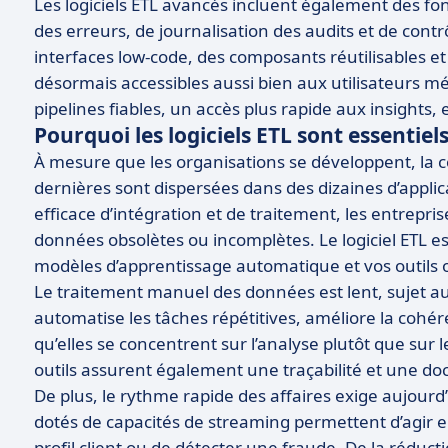
Les logiciels ETL avancés incluent également des fon
des erreurs, de journalisation des audits et de contr
interfaces low-code, des composants réutilisables e
désormais accessibles aussi bien aux utilisateurs mé
pipelines fiables, un accès plus rapide aux insight
Pourquoi les logiciels ETL sont essentiel
À mesure que les organisations se développent, la
dernières sont dispersées dans des dizaines d’appl
efficace d’intégration et de traitement, les entrepri
données obsolètes ou incomplètes. Le logiciel ETL es
modèles d’apprentissage automatique et vos outils o
Le traitement manuel des données est lent, sujet aux
automatise les tâches répétitives, améliore la cohé
qu’elles se concentrent sur l’analyse plutôt que sur
outils assurent également une traçabilité et une do
De plus, le rythme rapide des affaires exige aujourd
dotés de capacités de streaming permettent d’agir en
profil client ou de détecter une fraude. De la réductio