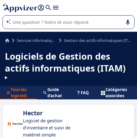
répondre (plusieurs lignes avec
shift + entrée
).
L'IA de Appvizer vous guide dans l'utilisation ou la sélection de
logiciel SaaS en entreprise.
Services informatiques
Gestion des actifs informatiques (ITAM)
Logiciels de Gestion des
actifs informatiques (ITAM)
Tous les
Guide
Catégories
FAQ
logiciels
d'achat
associées
Hector
Logiciel de gestion
d’inventaire et suivi de
matériel simple