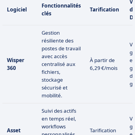
V
Fonctionnalités
Logiciel
Tarification
d’
clés
D
Gestion
résiliente des
Ve
postes de travail
gr
avec accès
Wisper
À partir de
es
centralisé aux
360
6,29 €/mois
gr
fichiers,
d
stockage
gr
sécurisé et
mobilité.
Suivi des actifs
en temps réel,
Ve
workflows
gr
Asset
Tarification
personnalisés,
es