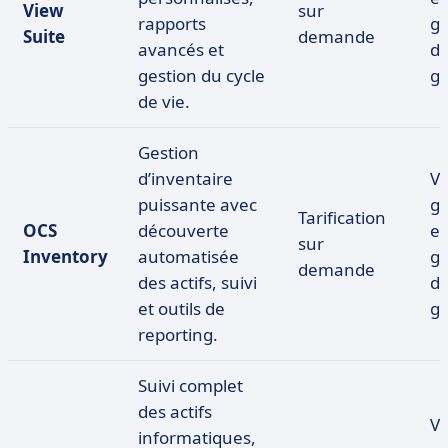
View
sur
rapports
gr
Suite
demande
avancés et
d
gestion du cycle
gr
de vie.
Gestion
d’inventaire
Ve
puissante avec
gr
Tarification
OCS
découverte
es
sur
Inventory
automatisée
gr
demande
des actifs, suivi
d
et outils de
gr
reporting.
Suivi complet
des actifs
Ve
informatiques,