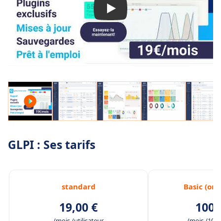
GLPI : Ses tarifs
standard
Basic (on
19,00 €
100,
/mois /utilisateur
/mois /10 ut