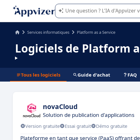
L'IA de Appvizer vous guide dans l'uti
Services informatiques
Platform as a Service
Logiciels de Platform a
Tous les logiciels
Guide d'achat
FAQ
novaCloud
Solution de publication d'applications
Version gratuite
Essai gratuit
Démo gratuite
Plateforme en tant que service (PaaS) offrant de