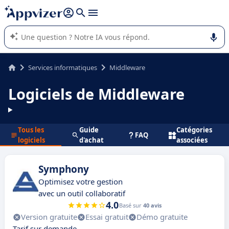
répondre (plusieurs lignes avec
shift + entrée
).
L'IA de Appvizer vous guide dans l'utilisation ou la sélection de
logiciel SaaS en entreprise.
Services informatiques
Middleware
Logiciels de Middleware
Tous les
Guide
Catégories
FAQ
logiciels
d'achat
associées
Symphony
Optimisez votre gestion
avec un outil collaboratif
4.0
Basé sur
40 avis
Version gratuite
Essai gratuit
Démo gratuite
Tarif sur demande