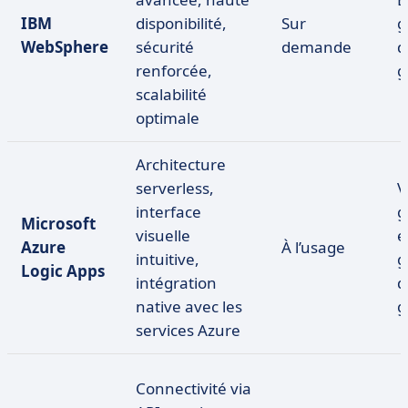
IBM
disponibilité,
Sur
g
WebSphere
sécurité
demande
d
renforcée,
g
scalabilité
optimale
Architecture
serverless,
V
interface
g
Microsoft
visuelle
e
Azure
À l’usage
intuitive,
g
Logic Apps
intégration
d
native avec les
g
services Azure
Connectivité via