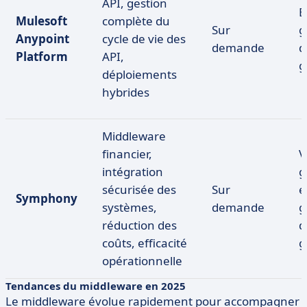
API, gestion
E
Mulesoft
complète du
Sur
g
Anypoint
cycle de vie des
demande
d
Platform
API,
g
déploiements
hybrides
Middleware
financier,
V
intégration
g
sécurisée des
Sur
e
Symphony
systèmes,
demande
g
réduction des
d
coûts, efficacité
g
opérationnelle
Tendances du middleware en 2025
Le middleware évolue rapidement pour accompagner