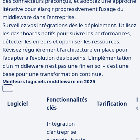
des connecteurs préconçus, et adoptez une approche
itérative pour élargir progressivement l’usage du
middleware dans l’entreprise.
Surveillez vos intégrations dès le déploiement. Utilisez
les dashboards natifs pour suivre les performances,
détecter les erreurs et optimiser les ressources.
Révisez régulièrement l’architecture en place pour
l’adapter à l’évolution des besoins. L’implémentation
d’un middleware n’est pas une fin en soi – c’est une
base pour une transformation continue.
Meilleurs logiciels middleware en 2025
Fonctionnalités
E
Logiciel
Tarification
clés
Intégration
d’entreprise
avancée, haute
E