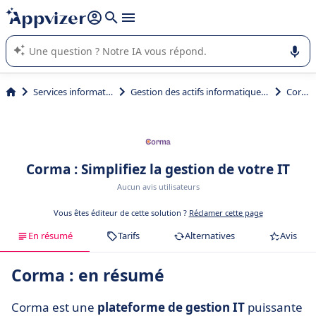
répondre (plusieurs lignes avec
shift + entrée
).
L'IA de Appvizer vous guide dans l'utilisation ou la sélection de
logiciel SaaS en entreprise.
Services informatiques
Gestion des actifs informatiques (ITAM)
Corma
Corma : Simplifiez la gestion de votre IT
Aucun avis utilisateurs
Vous êtes éditeur de cette solution ?
Réclamer cette page
En résumé
Tarifs
Alternatives
Avis
Corma : en résumé
Corma est une
plateforme de gestion IT
puissante