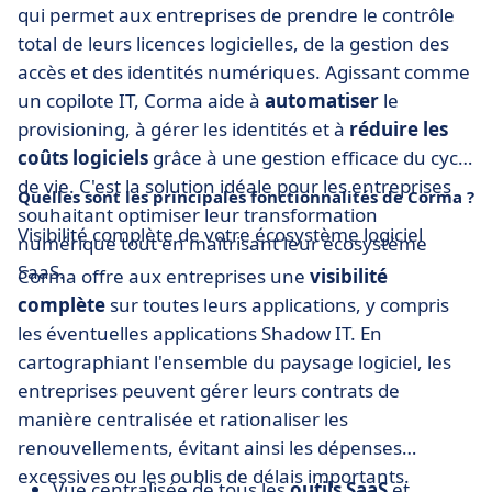
qui permet aux entreprises de prendre le contrôle
total de leurs licences logicielles, de la gestion des
accès et des identités numériques. Agissant comme
un copilote IT, Corma aide à
automatiser
le
provisioning, à gérer les identités et à
réduire les
coûts logiciels
grâce à une gestion efficace du cycle
de vie. C'est la solution idéale pour les entreprises
Quelles sont les principales fonctionnalités de Corma ?
souhaitant optimiser leur transformation
Visibilité complète de votre écosystème logiciel
numérique tout en maîtrisant leur écosystème
SaaS.
Corma offre aux entreprises une
visibilité
complète
sur toutes leurs applications, y compris
les éventuelles applications Shadow IT. En
cartographiant l'ensemble du paysage logiciel, les
entreprises peuvent gérer leurs contrats de
manière centralisée et rationaliser les
renouvellements, évitant ainsi les dépenses
excessives ou les oublis de délais importants.
Vue centralisée de tous les
outils SaaS
et