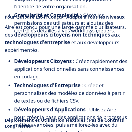
l’identité de votre organisation.
Granularité et Complexité
: Gérez les
Pour Qui Aire Est-Il Conçu ? Adapté à Tous les Niveaux
permissions des utilisateurs et ajoutez des
Aire est conçu pour une large gamme d'utilisateurs,
contrôles détaillés à vos workflows métiers.
des
développeurs citoyens non techniques
aux
technologues d'entreprise
et aux développeurs
expérimentés.
Développeurs Citoyens
: Créez rapidement des
applications fonctionnelles sans connaissances
en codage.
Technologues d'Entreprise
: Créez et
personnalisez des modèles de données à partir
de textes ou de fichiers CSV.
Développeurs d'Applications
: Utilisez Aire
pour créer la base des applications de processus
Déploiement et Utilisation Flexibles : Pas de Contrats
métier avancées, puis améliorez-les avec du
Long Terme