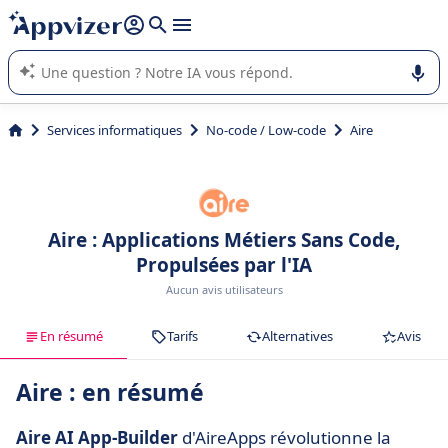
répondre (plusieurs lignes avec
shift + entrée
).
L'IA de Appvizer vous guide dans l'utilisation ou la sélection de
logiciel SaaS en entreprise.
Services informatiques
No-code / Low-code
Aire
Aire : Applications Métiers Sans Code,
Propulsées par l'IA
Aucun avis utilisateurs
En résumé
Tarifs
Alternatives
Avis
Aire : en résumé
Aire AI App-Builder
d'AireApps révolutionne la