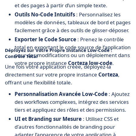
et des pages à partir d’un simple texte.
Outils No-Code Intuitifs
: Personnalisez les
modèles de données, tableaux de bord et pages
facilement grâce à des outils de glisser-déposer.
Exporter le Code Source
: Prenez le contrôle
total en exportant le code source de l’application
Déployez sur Votre Propre Instance Low-Code :
pour des modifications ou un déploiement dans
Contrôle Total
votre propre instance
Corteza low-code
.
Une fois votre application créée, déployez-la
directement sur votre propre instance
Corteza
,
offrant une flexibilité totale.
Personnalisation Avancée Low-Code
: Ajoutez
des workflows complexes, intégrez des services
tiers et appliquez des rôles et des permissions.
UI et Branding sur Mesure
: Utilisez CSS et
d'autres fonctionnalités de branding pour
adapter l’apparence de votre application à