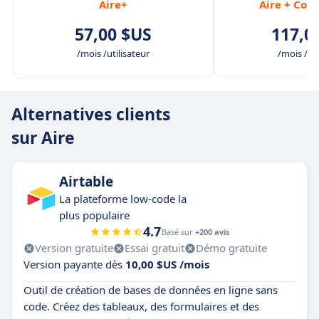
Aire+
Aire + Cor
57,00 $US
117,0
/mois /utilisateur
/mois /uti
Alternatives clients
sur Aire
Airtable
La plateforme low-code la
plus populaire
4.7
Basé sur
+200 avis
Version gratuite
Essai gratuit
Démo gratuite
Version payante dès
10,00 $US /mois
Outil de création de bases de données en ligne sans
code. Créez des tableaux, des formulaires et des