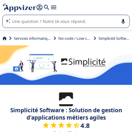
répondre (plusieurs lignes avec
shift + entrée
).
L'IA de Appvizer vous guide dans l'utilisation ou la sélection de
logiciel SaaS en entreprise.
Services informatiques
No-code / Low-code
Simplicité Software
Simplicité Software : Solution de gestion
d'applications métiers agiles
4.8