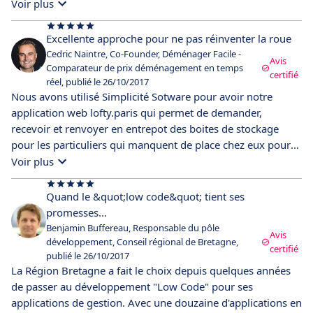
aussi onéreux avec l'effet tunnel en plus, simplicité software
Voir plus
offre une voie alternative qui permet de faire du sur-mesure
pour au moins 3 fois moins cher. La plateforme a plus bien
Excellente approche pour ne pas réinventer la roue
évoluée depuis sa création et elle possède une très belle
Cedric Naintre, Co-Founder, Déménager Facile -
Avis
ergonomie et possède toutes les fonctionnalités nécessaires
Comparateur de prix déménagement en temps
certifié
réel, publié le 26/10/2017
pour s'intégrer facilement dans un SI d'une grande
Nous avons utilisé Simplicité Sotware pour avoir notre
entreprise.
application web lofty.paris qui permet de demander,
recevoir et renvoyer en entrepot des boites de stockage
pour les particuliers qui manquent de place chez eux pour
tout ranger. Tout développer en interne ? Il y avait un
Voir plus
module de sortie de stock, un module de suivi logistique, un
module de réception. de changement d'état et de gestion de
Quand le &quot;low code&quot; tient ses
stock, un module de paiement etc...tout cela développé
promesses...
mille fois. Plutôt que réinventer la roue, Simplicité nous a
Benjamin Buffereau, Responsable du pôle
Avis
construit le module de données et organisé autour de cela
développement, Conseil régional de Bretagne,
certifié
publié le 26/10/2017
les différents modules déjà développés par leurs soins pour
La Région Bretagne a fait le choix depuis quelques années
avoir un système 100% opérationnel en quelques mois.
de passer au développement "Low Code" pour ses
C'est rapide, robuste et très complet. Cerise sur le gateu :
applications de gestion. Avec une douzaine d'applications en
l'équipe de Simplicité Sotware a été toujours hyper