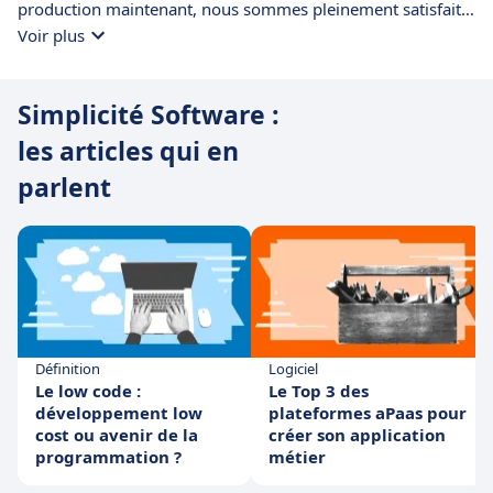
production maintenant, nous sommes pleinement satisfaits
disponible pour les améliorations et changements en temsp
: nous avons gagné en agilité, en TTM, en maintenabilité.
Voir plus
réel. Ce service ApaaS mérite vraiment la peine d'être
Plus besoin de recourir au développement JEE "from
évalué. Nous en sommes très contents.
scratch", sauf besoins très particuliers. Nous avons opté
Simplicité Software :
pour l'auto-hébergement, et apprécions particulièrement la
facilité d'intégration au système d'informations de
les articles qui en
Simplicité: modèle de données compréhensible, stockage
parlent
relationnel, API REST, connecteurs de gestion des identités...
Définition
Logiciel
Le low code :
Le Top 3 des
développement low
plateformes aPaas pour
cost ou avenir de la
créer son application
programmation ?
métier