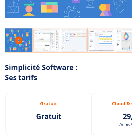
Simplicité Software :
Ses tarifs
Gratuit
Cloud & O
Gratuit
29,0
/mois /uti