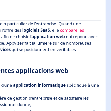
in particulier de l’entreprise. Quand une
ions web
 l’offre des
logiciels SaaS
, elle
compare les
s
afin de choisir l’
application web
qui répond avec
liser son projet d’application
icle, Appvizer fait la lumière sur de nombreuses
rvices
qui se positionnent en véritables
rentes applications web
é d’une
application informatique
spécifique à une
re de gestion d’entreprise et de satisfaire les
essionnel donné,