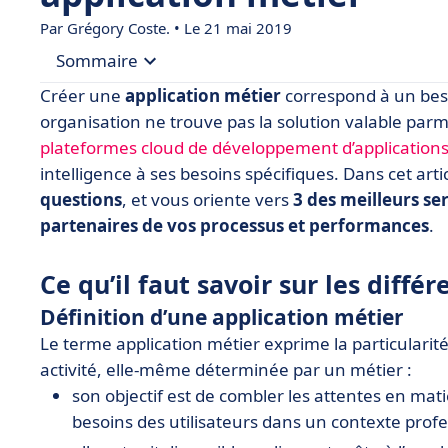
Par
Grégory Coste.
• Le 21 mai 2019
Sommaire
Créer une
application métier
correspond à un beso
• Ce qu’il faut savoir sur les différentes applicat
organisation ne trouve pas la solution valable parmi
plateformes cloud de développement d’application
• 3 plateformes Cloud de développement pour réa
intelligence à ses besoins spécifiques. Dans cet art
• Faire le choix d’une intelligence partenaire
questions
, et vous oriente vers
3 des meilleurs se
partenaires de vos processus et performances
.
Ce qu’il faut savoir sur les diffé
Définition d’une application métier
Le terme application métier exprime la particularit
activité, elle-même déterminée par un métier :
son objectif est de combler les attentes en matiè
besoins des utilisateurs dans un contexte prof