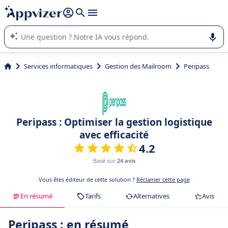
répondre (plusieurs lignes avec
shift + entrée
).
L'IA de Appvizer vous guide dans l'utilisation ou la sélection de
logiciel SaaS en entreprise.
Services informatiques
Gestion des Mailroom
Peripass
Peripass : Optimiser la gestion logistique
avec efficacité
4.2
Basé sur
24 avis
Vous êtes éditeur de cette solution ?
Réclamer cette page
En résumé
Tarifs
Alternatives
Avis
Peripass : en résumé