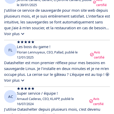
le 30/01/2025
certifié
J'utilise ce service de sauvegarde pour mon site web depuis
plusieurs mois, et je suis entièrement satisfait. L'interface est
intuitive, les sauvegardes se font automatiquement sans
que j’aie à m'en soucier, et la restauration en cas de besoin
est rapide et fluide. Le support client est également très
Voir plus
réactif et professionnel, prêt à aider à la moindre question.
C'est une véritable tranquillité d'esprit de savoir que mes
Les boss du game !
FL
données sont en sécurité. Je recommande vivement ce
Florian Lennuyeux, CEO, Pallad, publié le
Avis
service à tous ceux qui recherchent une solution fiable pour
12/01/2025
certifié
Datashelter est mon premier réflexe pour mes besoins en
protéger leur site web !
sauvegarde Linux. Je l'installe en deux minutes et je ne m'en
occupe plus. La cerise sur le gâteau ? L'équipe est au top ! 🤩
Voir plus
Super service / équipe !
AC
Arnaud Caderas, CEO, KLAPP, publié le
Avis
16/07/2024
certifié
J'utilise Datashelter depuis plusieurs mois, c'est devenu