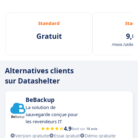
Standard
Stan
Gratuit
9,0
/mois /utilisat
Alternatives clients
sur Datashelter
BeBackup
La solution de
sauvegarde conçue pour
les revendeurs IT
4.9
Basé sur
18 avis
Version gratuite
Essai gratuit
Démo gratuite