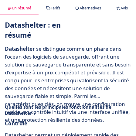
En résumé
Tarifs
Alternatives
Avis
Datashelter : en
résumé
Datashelter
se distingue comme un phare dans
l'océan des logiciels de sauvegarde, offrant une
solution de sauvegarde transparente et sans besoin
d'expertise à un prix compétitif et prévisible. Il est
conçu pour les entreprises qui valorisent la sécurité
des données et nécessitent une solution de
sauvegarde fiable et simple. Parmi les
caractéristiques clés, on trouve une configuration
Quelles sont les principales fonctionnalités de
rapide, un contrôle intuitif via une interface unifiée,
Datashelter ?
et une protection résiliente des données.
Contrôle
Datashelter permet un déploiement rapide des