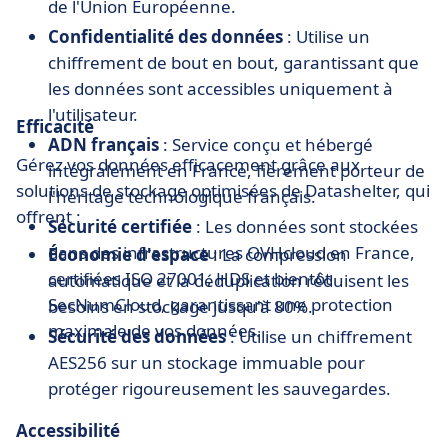
de l'Union Européenne.
Confidentialité des données
: Utilise un
chiffrement de bout en bout, garantissant que
les données sont accessibles uniquement à
l'utilisateur.
Efficacité
ADN français
: Service conçu et hébergé
Gérez vos données efficacement grâce aux
intégralement en France, fièrement porteur de
solutions de stockage optimisées de Datashelter, qui
l'héritage technologique français.
offrent :
Sécurité certifiée
: Les données sont stockées
dans des infrastructures OVHcloud en France,
Économie d'espace
: La compression
certifiées ISO 27001, HDS et bientôt
automatique et la déduplication réduisent les
SecNumCloud, garantissant une protection
besoins en stockage jusqu'à 80%.
maximale de vos données.
Sécurité des données
: Utilise un chiffrement
AES256 sur un stockage immuable pour
protéger rigoureusement les sauvegardes.
Accessibilité