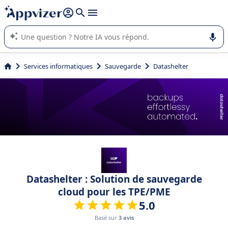
répondre (plusieurs lignes avec
shift + entrée
).
L'IA de Appvizer vous guide dans l'utilisation ou la sélection de
logiciel SaaS en entreprise.
Services informatiques
Sauvegarde
Datashelter
Datashelter : Solution de sauvegarde
cloud pour les TPE/PME
5.0
Basé sur
3 avis