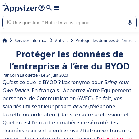
répondre (plusieurs lignes avec
shift + entrée
).
L'IA de Appvizer vous guide dans l'utilisation ou la sélection de
logiciel SaaS en entreprise.
Services informatiques
Antivirus
Protéger les données de l’entreprise à l’ère du BYOD
Protéger les données de
l’entreprise à l’ère du BYOD
Par Colin Lalouette • Le 24 juin 2020
Qu’est-ce que le BYOD ? L’acronyme pour
Bring Your
Own Device
. En français : Apportez Votre Equipement
personnel de Communication (AVEC). En fait, vos
salariés utilisent leur propre
device
(téléphone,
tablette ou ordinateur) dans le cadre professionnel.
Quel en est l’impact en matière de sécurité des
données pour votre entreprise ? Retrouvez tous nos
conseils dans notre rubrique dédiée à l'
utilisation des