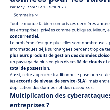
Par
Tony Fanni
• Le 18 avril 2023
Sommaire
Tout le monde l’a bien compris ces dernières anné
• Multiplication des cyberattaques : quels risque
les entreprises, privées comme publiques. Mieux, e
concurrentiel
.
• 1 — Lutter contre la fragmentation des donné
Le problème c’est que plus elles sont nombreuses, plu
• 2 — La sauvegarde de vos données, clé de voû
informatiques déjà surchargées perdent trop de t
d’attaque
plusieurs produits de gestion des données clois
• 3 — Ne lésinez pas sur la sécurité de vos do
un paysage de plus en plus diversifié
de clouds et 
total de possession
• Cohesity, le partenaire de choix pour vos don
.
Aussi, cette approche traditionnelle pose non seu
les
accords de niveau de service
(
SLA
), mais entr
duplication des données et des ressources.
Multiplication des cyberattaques
entreprises ?