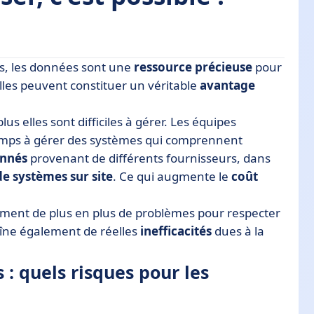
es, les données sont une
ressource précieuse
pour
s pour les entreprises ?
lles peuvent constituer un véritable
avantage
es
s elles sont difficiles à gérer. Les équipes
te pour une restauration rapide en cas
emps à gérer des systèmes qui comprennent
onnés
provenant de différents fournisseurs, dans
nnées : optez pour un accompagnement à 360°
de systèmes sur site
. Ce qui augmente le
coût
nées
lement de plus en plus de problèmes pour respecter
aîne également de réelles
inefficacités
dues à la
 : quels risques pour les