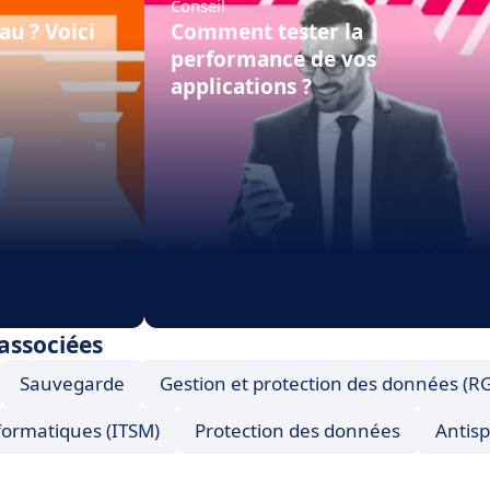
Conseil
au ? Voici
Comment tester la
performance de vos
applications ?
 associées
Sauvegarde
Gestion et protection des données (R
nformatiques (ITSM)
Protection des données
Antis