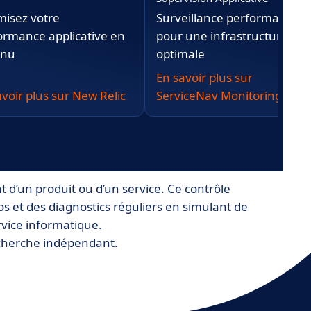
misez votre
Surveillance performante
ormance applicative en
pour une infrastructure
inu
optimale
En savoir plus sur
avoir plus sur New Relic
ServiceNav Monitoring
t d’un produit ou d’un service. Ce contrôle
os et des diagnostics réguliers en simulant de
rvice informatique.
echerche indépendant.