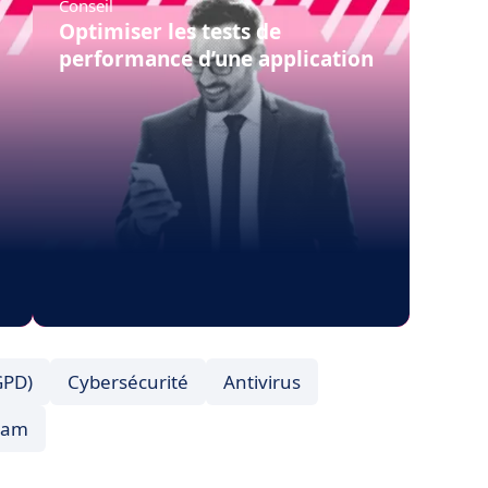
Conseil
Optimiser les tests de
performance d’une application
GPD)
Cybersécurité
Antivirus
pam