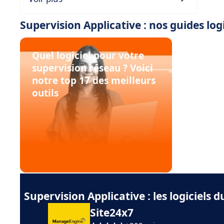
Supervision Applicative : nos guides logi
Quel logiciel pour votre
supervision réseau ? Voici
notre top 17 des meilleurs
outils
Supervision Applicative : les logiciels
Site24x7