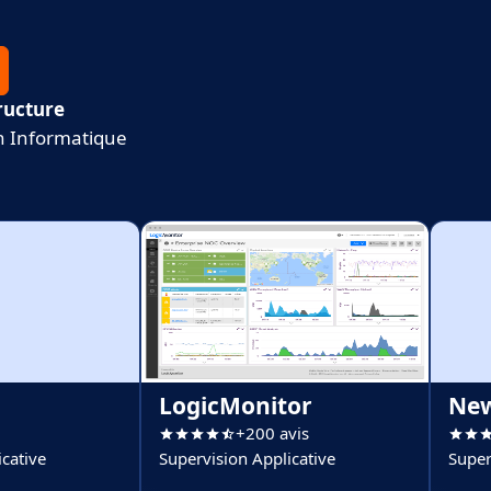
ructure
n Informatique
LogicMonitor
New
+200 avis
cative
Supervision Applicative
Super