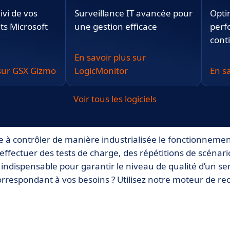
ivi de vos
Surveillance IT avancée pour
Opti
s Microsoft
une gestion efficace
perf
cont
En savoir plus sur
 sur GSX Gizmo
LogicMonitor
En s
Voir tous les logiciels
te à contrôler de manière industrialisée le fonctionnemen
ffectuer des tests de charge, des répétitions de scénari
indispensable pour garantir le niveau de qualité d’un se
rrespondant à vos besoins ? Utilisez notre moteur de r