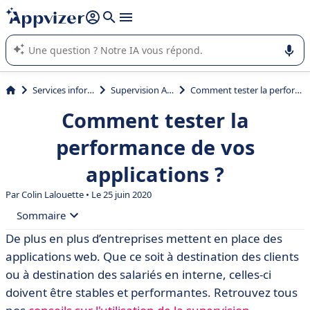
répondre (plusieurs lignes avec
shift + entrée
).
L'IA de Appvizer vous guide dans l'utilisation ou la sélection de
logiciel SaaS en entreprise.
Services informatiques
Supervision Applicative
Comment tester la performance de vos applications ?
Comment tester la
performance de vos
applications ?
Par Colin Lalouette • Le 25 juin 2020
Sommaire
De plus en plus d’entreprises mettent en place des
• Les protocoles traditionnels de tests
applications web. Que ce soit à destination des clients
• Les nouveaux protocoles de test
ou à destination des salariés en interne, celles-ci
doivent être stables et performantes. Retrouvez tous
• Quels bénéfices pour l’entreprise ?