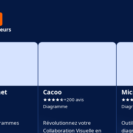
peurs
net
Cacoo
Mic
+200 avis
Diagramme
Diag
grammes
Révolutionnez votre
Outil
Collaboration Visuelle en
diag