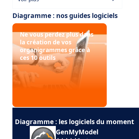
Diagramme : nos guides logiciels
Ne vous perdez plus dans
la création de vos
organigrammes grâce à
ces 10 outils
Diagramme : les logiciels du moment
GenMyModel