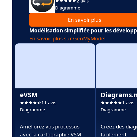
2 avis
Diagramme
En savoir plus
Modélisation simplifiée pour les dévelop
En savoir plus sur GenMyModel
eVSM
Diagrams.
11 avis
1 avis
Diagramme
Diagramme
Améliorez vos processus
Créez des dia
avec la cartographie VSM
facilement