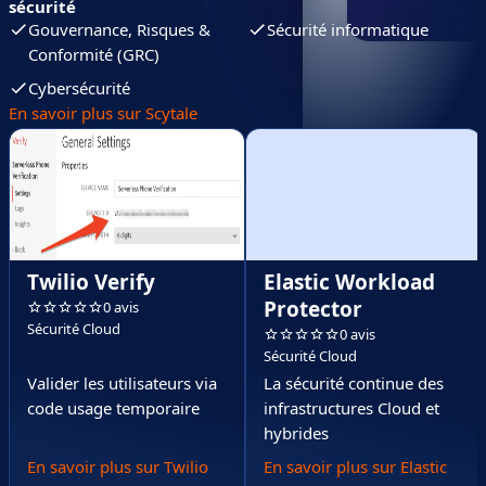
sécurité
Gouvernance, Risques &
Sécurité informatique
Conformité (GRC)
Cybersécurité
En savoir plus sur Scytale
Twilio Verify
Elastic Workload
Protector
0 avis
Sécurité Cloud
0 avis
Sécurité Cloud
Valider les utilisateurs via
La sécurité continue des
code usage temporaire
infrastructures Cloud et
hybrides
En savoir plus sur Twilio
En savoir plus sur Elastic