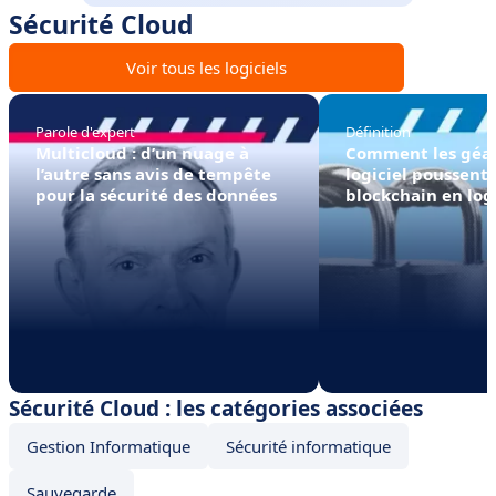
Sécurité Cloud
Voir tous les logiciels
Parole d'expert
Définition
Multicloud : d’un nuage à
Comment les géa
l’autre sans avis de tempête
logiciel poussent 
pour la sécurité des données
blockchain en log
Sécurité Cloud : les catégories associées
Gestion Informatique
Sécurité informatique
Sauvegarde