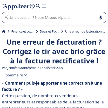
répondre (plusieurs lignes avec
shift + entrée
).
L'IA de Appvizer vous guide dans l'utilisation ou la sélection de
logiciel SaaS en entreprise.
Finance et comptabilité
Devis et Facturation
Une erreur de facturation ? Corrigez le tir avec brio grâce à la facture rectificative !
Une erreur de facturation ?
Corrigez le tir avec brio grâce
à la facture rectificative !
Par
Jennifer Montérémal
• Le 5 février 2025
Sommaire
«
Comment puis-je apporter une correction à une
• Définition de la facture rectificative
facture ?
»
• Dans quel cas faire une facture rectificative ?
Cette question, de nombreux vendeurs,
entrepreneurs et responsables de la facturation se la
• Comment établir une facture rectificative ?