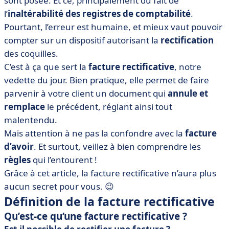
sont posée. Et ce, principalement du fait de
• Quels sont les délais pour émettre une facture
l’
inaltérabilité des registres de comptabilité
.
rectificative ?
Pourtant, l’erreur est humaine, et mieux vaut pouvoir
• Modèle de facture rectificative
compter sur un dispositif autorisant la
rectification
• Facture rectificative et TVA
des coquilles.
• Quels outils pour gérer vos factures rectificatives ?
C’est à ça que sert la
facture rectificative
, notre
vedette du jour. Bien pratique, elle permet de faire
• Facture rectificative : que retenir ?
parvenir à votre client un document qui
annule et
remplace
le précédent, réglant ainsi tout
malentendu.
Mais attention à ne pas la confondre avec la
facture
d’avoir
. Et surtout, veillez à bien comprendre les
règles
qui l’entourent !
Grâce à cet article, la facture rectificative n’aura plus
aucun secret pour vous. 😉
Définition de la facture rectificative
Qu’est-ce qu’une facture rectificative ?