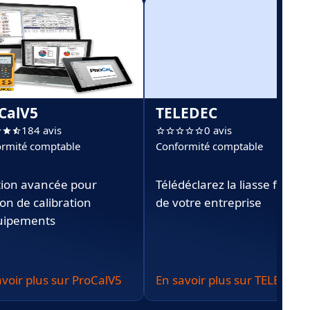
CalV5
TELEDEC
184 avis
0 avis
rmité comptable
Conformité comptable
tion avancée pour
Télédéclarez la liasse fiscale
on de calibration
de votre entreprise
uipements
avoir plus sur ProCalV5
En savoir plus sur TELEDEC