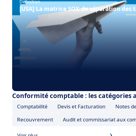
Définition
[USA] La matrice SOX de séparation des 
Conformité comptable : les catégories 
Comptabilité
Devis et Facturation
Notes de
Recouvrement
Audit et commissariat aux co
Voir plus