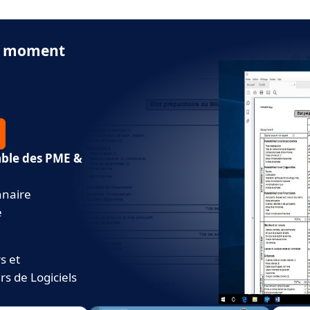
du moment
able des PME &
nnaire
e
s et
rs de Logiciels