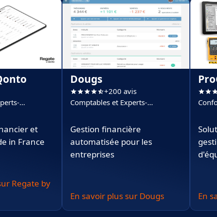
Qonto
Dougs
Pro
+200 avis
perts-
Comptables et Experts-
Confo
Comptables
inancier et
Gestion financière
Solu
e in France
automatisée pour les
gesti
entreprises
d'éq
 sur Regate by
En savoir plus sur Dougs
En s