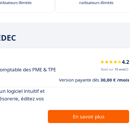
tilisateurs illimités
/utilisateurs illimités
LEDEC
4.2
 comptable des PME & TPE
Basé sur
15 avis
Version payante dès
30,00 € /mois
 logiciel intuitif et
résorerie, éditez vos
En savoir plus