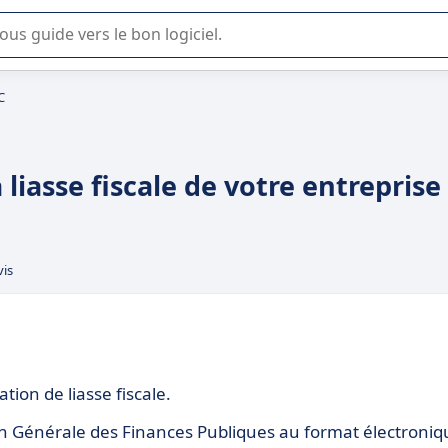
lisation ou la sélection de logiciel SaaS en entreprise.
C
 liasse fiscale de votre entreprise
vis
tion de liasse fiscale.
tion Générale des Finances Publiques au format électroni