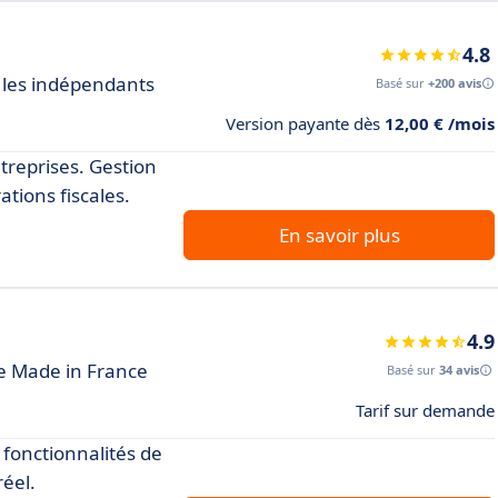
4.8
r les indépendants
Basé sur
+200 avis
Version payante dès
12,00 € /mois
ntreprises. Gestion
ations fiscales.
En savoir plus
4.9
le Made in France
Basé sur
34 avis
Tarif sur demande
c fonctionnalités de
réel.