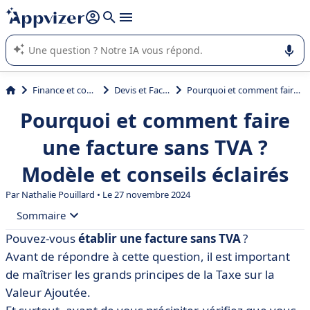
répondre (plusieurs lignes avec
shift + entrée
).
L'IA de Appvizer vous guide dans l'utilisation ou la sélection de
logiciel SaaS en entreprise.
Finance et comptabilité
Devis et Facturation
Pourquoi et comment faire une facture sans TVA ? Modèle et conseils éclairés
Pourquoi et comment faire
une facture sans TVA ?
Modèle et conseils éclairés
Par
Nathalie Pouillard
• Le 27 novembre 2024
Sommaire
Pouvez-vous
établir une facture sans TVA
?
• Qu’est-ce que la TVA ?
Avant de répondre à cette question, il est important
• Qui peut établir une facture sans TVA ?
de maîtriser les grands principes de la Taxe sur la
Valeur Ajoutée.
• Modèle de facture sans TVA