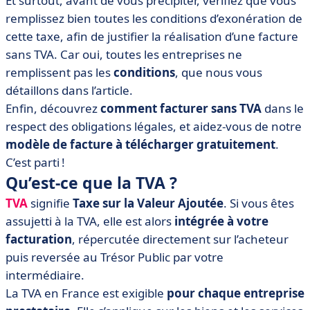
Et surtout, avant de vous précipiter, vérifiez que vous
• Les mentions obligatoires de la facture sans TVA
remplissez bien toutes les conditions d’exonération de
• Quels logiciels pour vous aider à réaliser vos factures
cette taxe, afin de justifier la réalisation d’une facture
sans TVA ?
sans TVA. Car oui, toutes les entreprises ne
• FAQ sur la facture sans TVA
remplissent pas les
conditions
, que nous vous
détaillons dans l’article.
Enfin, découvrez
comment facturer sans TVA
dans le
respect des obligations légales, et aidez-vous de notre
modèle de facture à télécharger gratuitement
.
C’est parti !
Qu’est-ce que la TVA ?
TVA
signifie
Taxe sur la Valeur Ajoutée
. Si vous êtes
assujetti à la TVA, elle est alors
intégrée à votre
facturation
, répercutée directement sur l’acheteur
puis reversée au Trésor Public par votre
intermédiaire.
La TVA en France est exigible
pour chaque entreprise