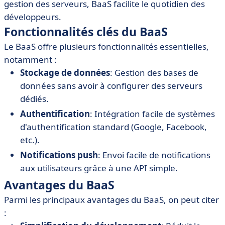
gestion des serveurs, BaaS facilite le quotidien des
• Meilleurs outils et plateformes de BaaS
développeurs.
• Exemples de mise en œuvre réussie du BaaS
Fonctionnalités clés du BaaS
Le BaaS offre plusieurs fonctionnalités essentielles,
notamment :
Stockage de données
: Gestion des bases de
données sans avoir à configurer des serveurs
dédiés.
Authentification
: Intégration facile de systèmes
d'authentification standard (Google, Facebook,
etc.).
Notifications push
: Envoi facile de notifications
aux utilisateurs grâce à une API simple.
Avantages du BaaS
Parmi les principaux avantages du BaaS, on peut citer
: