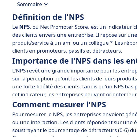
Sommaire
Définition de l'NPS
• Définition de l'NPS
Le
NPS
, ou Net Promoter Score, est un indicateur clé
• Importance de l'NPS dans les entreprises mod
des clients envers une entreprise. Il repose sur u
• Comment mesurer l'NPS
produit/service à un ami ou un collègue ?' Les répo
clients en promoteurs, passifs et détracteurs.
• Interprétation des résultats d'NPS
Importance de l'NPS dans les e
• Cas d'utilisation de l'NPS
L'NPS revêt une grande importance pour les entrepri
• Outils pour calculer et analyser l'NPS
sur la perception qu'ont les clients de leurs produit
• Bonnes pratiques pour améliorer son NPS
une forte fidélité des clients, tandis qu'un NPS bas 
cet indicateur, les entreprises peuvent orienter leur
Comment mesurer l'NPS
Pour mesurer le NPS, les entreprises envoient gén
ou une interaction. Les clients répondent sur une éch
soustrayant le pourcentage de détracteurs (0-6) du