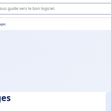
lisation ou la sélection de logiciel SaaS en entreprise.
ages
ges