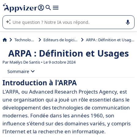
répondre (plusieurs lignes avec
shift + entrée
).
L'IA de Appvizer vous guide dans l'utilisation ou la sélection de
logiciel SaaS en entreprise.
Technologie
Editeurs de logiciels
ARPA : Définition et Usages
ARPA : Définition et Usages
Par
Maëlys De Santis
• Le 9 octobre 2024
Sommaire
Introduction à l'ARPA
• Introduction à l'ARPA
L'ARPA, ou Advanced Research Projects Agency, est
• Historique de l'ARPA
une organisation qui a joué un rôle essentiel dans le
• Fonctionnement de l'ARPA
développement des technologies de communication
modernes. Fondée dans les années 1960, son
• Importance de l'ARPA dans les réseaux modernes
influence s'étend sur des domaines variés, y compris
• Applications de l'ARPA
l'Internet et la recherche en informatique.
• Outils et logiciels recommandés pour utiliser l'ARPA