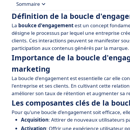
Sommaire
Définition de la boucle d'engag
• Définition de la boucle d'engagement
La
boukce d'engagement
est un concept fondamen
• Importance de la boucle d'engagement dans le
désigne le processus par lequel une entreprise crée 
• Les composantes clés de la boucle d'engagem
clients. Ces interactions peuvent se manifester s
participation aux contenus générés par la marque.
• Utilisation des outils SaaS pour optimiser la 
Importance de la boucle d'engag
• Exemples concrets de boucles d'engagement r
marketing
• Meilleures pratiques pour créer une boucle d
La boucle d'engagement est essentielle car elle cont
• Conclusion et perspectives sur l'avenir de la 
l'entreprise et ses clients. En cultivant cette relatio
améliorer son taux de rétention et augmenter sa ren
Les composantes clés de la bou
Pour qu'une boucle d'engagement soit efficace, elle
Acquisition
: Attirer de nouveaux utilisateurs p
Activation
: Offrir une expérience utilisateur pos