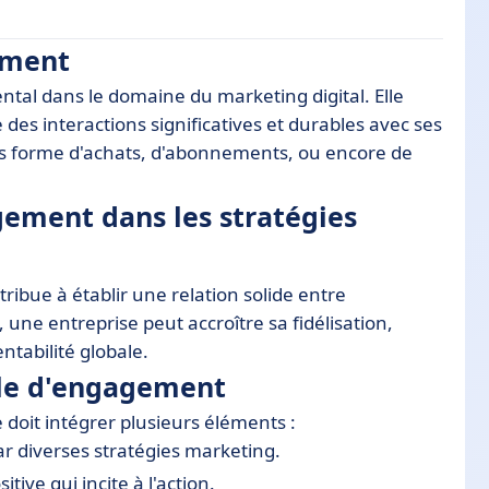
ement
tal dans le domaine du marketing digital. Elle
s stratégies marketing
des interactions significatives et durables avec ses
ent
ous forme d'achats, d'abonnements, ou encore de
boucle d'engagement
ement dans les stratégies
éussies
'engagement efficace
ribue à établir une relation solide entre
boucle d'engagement
n, une entreprise peut accroître sa fidélisation,
tabilité globale.
cle d'engagement
 doit intégrer plusieurs éléments :
ar diverses stratégies marketing.
itive qui incite à l'action.