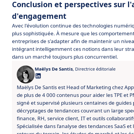
Conclusion et perspectives sur l'
d'engagement
Avec l'évolution continue des technologies numéri
plus sophistiquée. À mesure que les comportements
entreprises de s'adapter afin de maintenir un niv
intégrant intelligemment ces notions dans leur str
dans un marché toujours plus concurrentiel.
Maëlys De Santis
, Directrice éditoriale
Maëlys De Santis est Head of Marketing chez Appviz
de plus de 4 000 contenus pour aider les TPE et PME
signé et supervisé plusieurs centaines de guides 
décryptages de tendances couvrant un large spect
finance, RH, service client, IT et outils collaboratif
Spécialisée dans l’analyse des tendances SaaS et l’
retours du terrain, les études de marché et les é