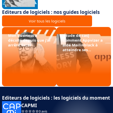
Editeurs de logiciels : nos guides logiciels
Voir tous les logiciels
Mon business a
[Étude de cas]
décollé depuis que j’ai
Comment Appvizer a
arrêté Excel
aidé Mailinblack à
atteindre ses
objectifs de
conversion
Editeurs de logiciels : les logiciels du moment
CAPMI
0 avis