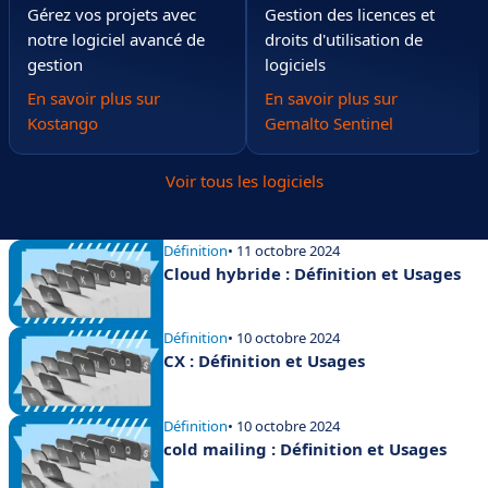
Gérez vos projets avec
Gestion des licences et
notre logiciel avancé de
droits d'utilisation de
gestion
logiciels
En savoir plus sur
En savoir plus sur
Kostango
Gemalto Sentinel
Voir tous les logiciels
Définition
• 11 octobre 2024
Cloud hybride : Définition et Usages
Définition
• 10 octobre 2024
CX : Définition et Usages
Définition
• 10 octobre 2024
cold mailing : Définition et Usages