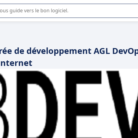
lisation ou la sélection de logiciel SaaS en entreprise.
grée de développement AGL DevO
Internet