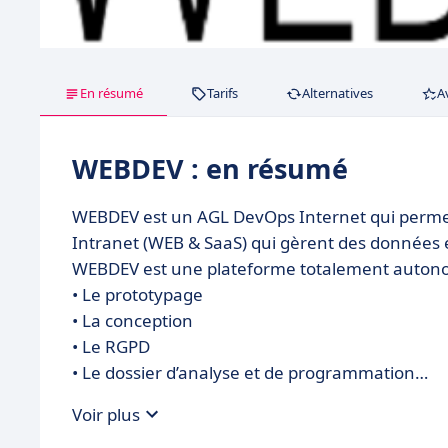
En résumé
Tarifs
Alternatives
A
WEBDEV : en résumé
WEBDEV est un AGL DevOps Internet qui permet de
Intranet (WEB & SaaS) qui gèrent des données 
WEBDEV est une plateforme totalement autonom
• Le prototypage
• La conception
• Le RGPD
• Le dossier d’analyse et de programmation
• La liaison avec les sites statiques existants
Voir plus
• Les Bases de Données