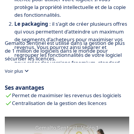
protège la propriété intellectuelle et de la copie
des fonctionnalités.
Le packaging
: il s'agit de créer plusieurs offres
qui vous permettent d'atteindre un maximum
de segments d'acheteurs pour maximiser vos
Gemalto Sentinel est utilisé dans la gestion de plus
revenus. Vous pourrez ainsi séparer et
de 1 million de logiciels dans le monde pour
regrouper les fonctionnalités de votre logiciel
sécuriser les licences.
pour créer des versions freemium, standard,
entreprise, etc.
Voir plus
La gestion
: il s'agit de gérer toutes les licences
Ses avantages
et les droits à partir d'un endroit unique et
ergonomique. Le module de gestion des
Permet de maximiser les revenus des logiciels
licences permet d'automatiser les tâches les
Centralisation de la gestion des licences
plus courantes pour vous faire gagner du temps
et réduire les erreurs.
Le tracking (suivi)
: Gemalto Sentinel collecte