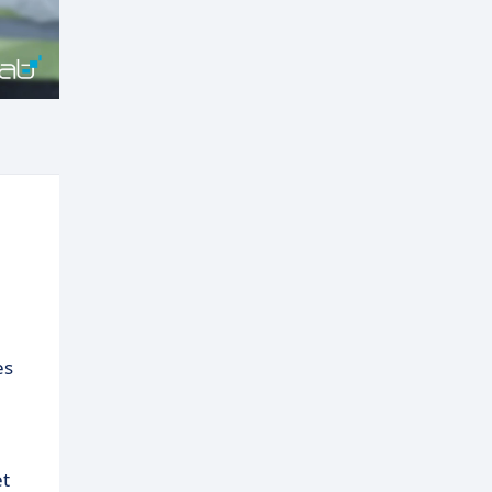
es
et