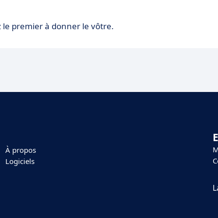
 le premier à donner le vôtre.
E
M
À propos
C
Logiciels
L