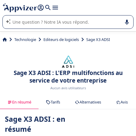
répondre (plusieurs lignes avec
shift + entrée
).
L'IA de Appvizer vous guide dans l'utilisation ou la sélection de
logiciel SaaS en entreprise.
Technologie
Editeurs de logiciels
Sage X3 ADSI
Sage X3 ADSI : L'ERP multifonctions au
service de votre entreprise
Aucun avis utilisateurs
En résumé
Tarifs
Alternatives
Avis
Sage X3 ADSI : en
résumé