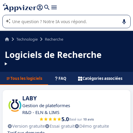
répondre (plusieurs lignes avec
shift + entrée
).
L'IA de Appvizer vous guide dans l'utilisation ou la sélection de
logiciel SaaS en entreprise.
Technologie
Recherche
Logiciels de Recherche
Tous les logiciels
FAQ
Catégories associées
LABY
Gestion de plateformes
R&D - ELN & LIMS
5.0
Basé sur
10 avis
Version gratuite
Essai gratuit
Démo gratuite
Tarif sur demande