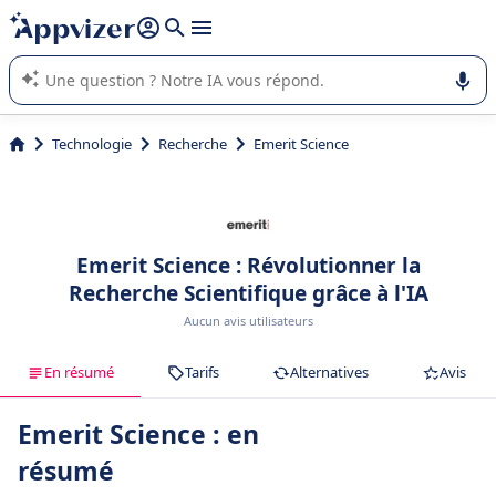
répondre (plusieurs lignes avec
shift + entrée
).
L'IA de Appvizer vous guide dans l'utilisation ou la sélection de
logiciel SaaS en entreprise.
Technologie
Recherche
Emerit Science
Emerit Science : Révolutionner la
Recherche Scientifique grâce à l'IA
Aucun avis utilisateurs
En résumé
Tarifs
Alternatives
Avis
Emerit Science : en
résumé