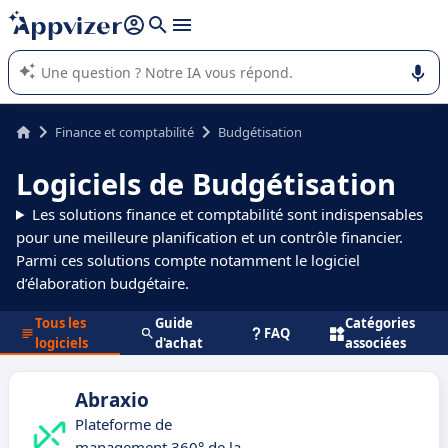
répondre (plusieurs lignes avec
shift + entrée
).
L'IA de Appvizer vous guide dans l'utilisation ou la sélection de
logiciel SaaS en entreprise.
Finance et comptabilité
Budgétisation
Logiciels de Budgétisation
Les solutions finance et comptabilité sont indispensables
pour une meilleure planification et un contrôle financier.
Parmi ces solutions compte notamment le logiciel
d’élaboration budgétaire.
Tous les
Guide
Catégories
FAQ
logiciels
d'achat
associées
Abraxio
Plateforme de
management 360° de la