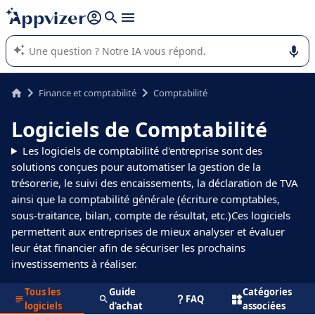
répondre (plusieurs lignes avec
shift + entrée
).
L'IA de Appvizer vous guide dans l'utilisation ou la sélection de
logiciel SaaS en entreprise.
Finance et comptabilité
Comptabilité
Logiciels de Comptabilité
Les logiciels de comptabilité d'entreprise sont des
solutions conçues pour automatiser la gestion de la
trésorerie, le suivi des encaissements, la déclaration de TVA
ainsi que la comptabilité générale (écriture comptables,
sous-traitance, bilan, compte de résultat, etc.)Ces logiciels
permettent aux entreprises de mieux analyser et évaluer
leur état financier afin de sécuriser les prochains
investissements à réaliser.
Tous les
Guide
Catégories
FAQ
logiciels
d'achat
associées