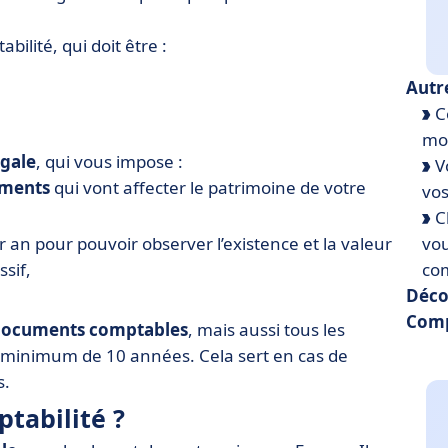
ilité, qui doit être :
Autr
Co
mod
égale
, qui vous impose :
Vo
ements
qui vont affecter le patrimoine de votre
vos
Ch
 an pour pouvoir observer l’existence et la valeur
vou
ssif,
com
Déco
Comp
 documents comptables
, mais aussi tous les
un minimum de 10 années. Cela sert en cas de
s.
ptabilité ?