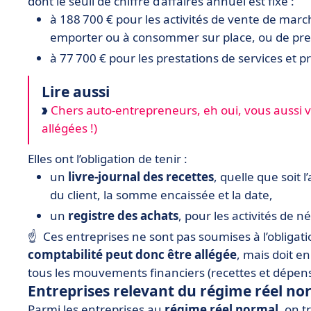
dont le seuil de chiffre d’affaires annuel est fixé :
à 188 700 € pour les activités de vente de marc
emporter ou à consommer sur place, ou de pre
à 77 700 € pour les prestations de services et pr
Lire aussi
Chers auto-entrepreneurs, eh oui, vous aussi v
allégées !)
Elles ont l’obligation de tenir :
un
livre-journal des recettes
, quelle que soit 
du client, la somme encaissée et la date,
un
registre des achats
, pour les activités de n
☝ Ces entreprises ne sont pas soumises à l’obligati
comptabilité peut donc être allégée
, mais doit e
tous les mouvements financiers (recettes et dépens
Entreprises relevant du régime réel no
Parmi les entreprises au
régime réel normal
, on t