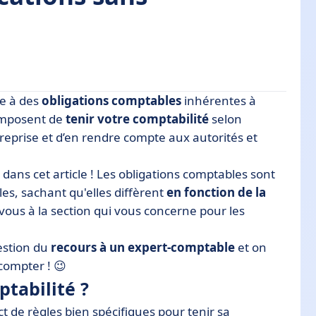
·e à des
obligations comptables
inhérentes à
 imposent de
tenir votre comptabilité
selon
ntreprise et d’en rendre compte aux autorités et
 dans cet article ! Les obligations comptables sont
ition
les, sachant qu'elles diffèrent
en fonction de la
ation
vous à la section qui vous concerne pour les
able ?
uestion du
recours à un expert-comptable
et on
omptables ?
compter ! 😉
ptabilité ?
t de règles bien spécifiques pour tenir sa