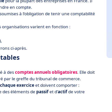
ale
pour la plupart des entreprises en France. Il
endre en compte.
soumises à l’obligation de tenir une comptabilité
s organisations varient en fonction :
),
rons ci-après.
ptables
té à des
comptes annuels obligatoires
. Elle doit
ré par le greffe du tribunal de commerce.
 chaque exercice
et doivent comporter :
le des éléments de
passif
et d’
actif
de votre