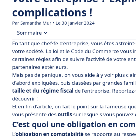
complications !
Par
Samantha Mur
• Le 30 janvier 2024
Sommaire
En tant que chef·fe d’entreprise, vous êtes astreint
• C’est quoi une obligation en comptabilité ?
votre société. La loi et le Code du Commerce vous
certaines règles afin de suivre l’activité de votre e
• Est-il obligatoire de tenir sa comptabilité ?
partenaires extérieurs.
• Les principales obligations comptables
Mais pas de panique, on vous aide à y voir plus clair
• Obligations comptables selon le régime d’impos
d'abord expliquées, puis classées par grandes famil
taille et du régime fiscal
• Obligations comptables selon le type d’organis
de l'entreprise. Reportez-
découvrir !
• Est-il obligatoire de recourir à un expert-compt
Et en fin d'article, on fait le point sur la fameuse q
• Comment faciliter la gestion des obligations c
vous présente des
outils
sur lesquels vous pouvez 
• On résume
C’est quoi une obligation en com
L’
obligation en comptabilité
se rapporte au respec