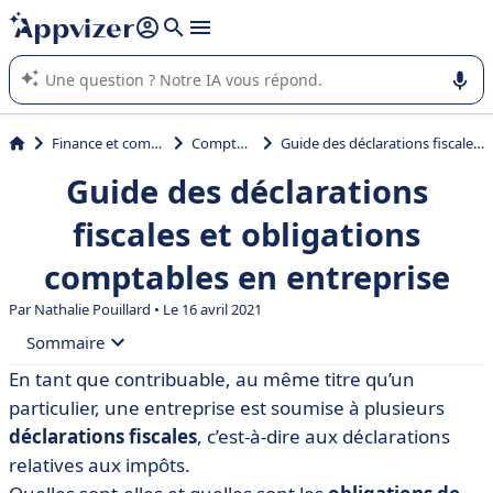
répondre (plusieurs lignes avec
shift + entrée
).
L'IA de Appvizer vous guide dans l'utilisation ou la sélection de
logiciel SaaS en entreprise.
Finance et comptabilité
Comptabilité
Guide des déclarations fiscales et obligations comptables en entreprise
Guide des déclarations
fiscales et obligations
comptables en entreprise
Par
Nathalie Pouillard
• Le 16 avril 2021
Sommaire
En tant que contribuable, au même titre qu’un
• Qu’est-ce que la déclaration fiscale des entreprises ?
particulier, une entreprise est soumise à plusieurs
• Quand et comment faire la déclaration fiscale ?
déclarations fiscales
, c’est-à-dire aux déclarations
relatives aux impôts.